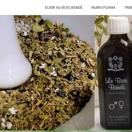
ELIXIR AU BOIS BANDÉ
MUIRA PUAMA
TRI
L'ÉLI
Une Aide
Précieuse
AU
BOI