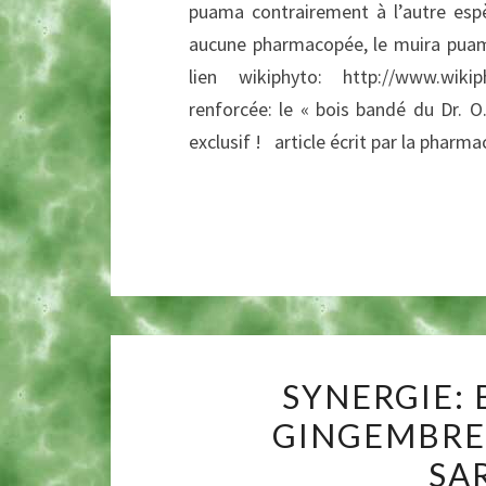
puama contrairement à l’autre espè
aucune pharmacopée, le muira puama 
lien wikiphyto: http://www.wik
renforcée: le « bois bandé du Dr. 
exclusif ! article écrit par la phar
SYNERGIE: 
GINGEMBRE
SA