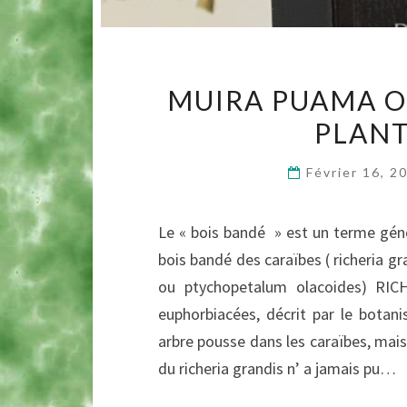
MUIRA PUAMA OU
PLANT
Février 16, 
Le « bois bandé » est un terme génér
bois bandé des caraïbes ( richeria g
ou ptychopetalum olacoides) RICH
euphorbiacées, décrit par le botani
arbre pousse dans les caraïbes, mai
du richeria grandis n’ a jamais pu…