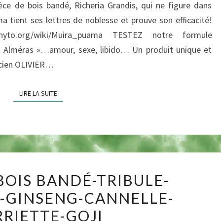
ce de bois bandé, Richeria Grandis, qui ne figure dans
tient ses lettres de noblesse et prouve son efficacité!
iphyto.org/wiki/Muira_puama TESTEZ notre formule
O. Alméras »…amour, sexe, libido… Un produit unique et
macien OLIVIER…
LIRE LA SUITE
LIRE LA SUITE
SYNERGIE:
BOIS BANDÉ-TRIBULE-
BOIS
-GINSENG-CANNELLE-
BANDÉ-
RRIETTE-GOJI
TRIBULE-