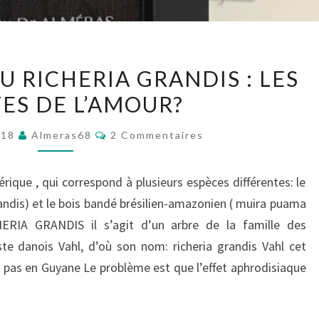
MUIRA
 RICHERIA GRANDIS : LES
PUAMA
ES DE L’AMOUR?
OU
RICHERIA
Commentaires
2018
Almeras68
2 Commentaires
GRANDIS
:
ique , qui correspond à plusieurs espèces différentes: le
LES
randis) et le bois bandé brésilien-amazonien ( muira puama
PLANTES
ERIA GRANDIS il s’agit d’un arbre de la famille des
DE
ste danois Vahl, d’où son nom: richeria grandis Vahl cet
L’AMOUR?
s pas en Guyane Le problème est que l’effet aphrodisiaque