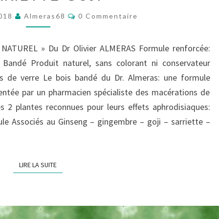
GINGEMBRE-
Commentaires
2018
Almeras68
0 Commentaire
GINSENG-
CANNELLE-
RA NATUREL » Du Dr Olivier ALMERAS Formule renforcée:
SARRIETTE-
Bandé Produit naturel, sans colorant ni conservateur
GOJI
es de verre Le bois bandé du Dr. Almeras: une formule
ventée par un pharmacien spécialiste des macérations de
s 2 plantes reconnues pour leurs effets aphrodisiaques:
e Associés au Ginseng – gingembre – goji – sarriette –
LIRE LA SUITE
LIRE LA SUITE