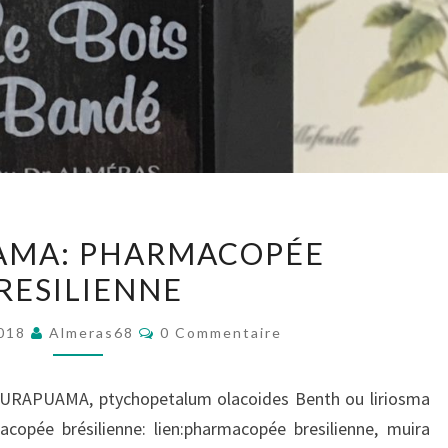
MUIRA
AMA: PHARMACOPÉE
PUAMA:
RESILIENNE
PHARMACOPÉE
BRESILIENNE
Commentaires
2018
Almeras68
0 Commentaire
URAPUAMA, ptychopetalum olacoides Benth ou liriosma
acopée brésilienne: lien:pharmacopée bresilienne, muira