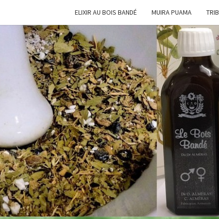
ELIXIR AU BOIS BANDÉ
MUIRA PUAMA
TRI
L'ÉLI
Une Aide
Précieuse
AU
BOI