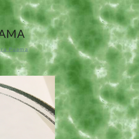
DÉ
UAMA
ira Puama