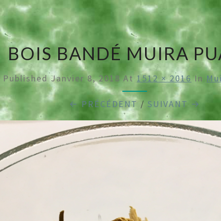
BAN
BOIS BANDÉ MUIRA P
Published
Janvier 8, 2018
At
1512 × 2016
In
Mu
← PRÉCÉDENT
/
SUIVANT →