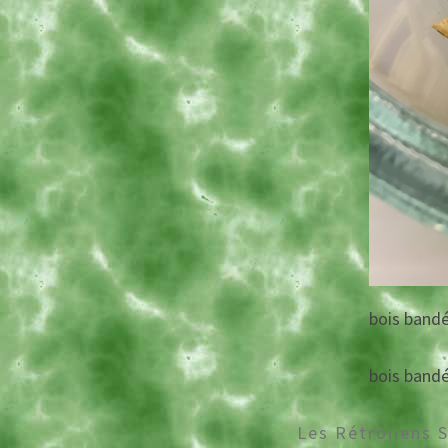
bois band
bois band
Les Rétroliens 