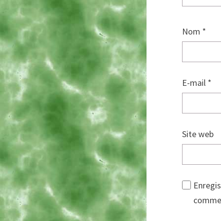
Nom
*
E-mail
*
Site web
Enregis
commen