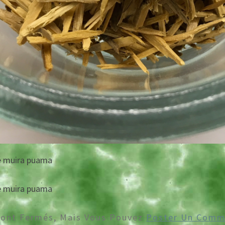
é muira puama
é muira puama
Sont Fermés, Mais Vous Pouvez
Poster Un Comm